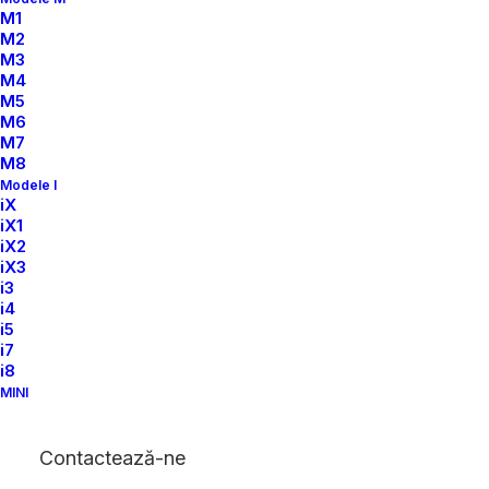
M1
M2
M3
M4
M5
M6
M7
M8
Modele I
iX
iX1
iX2
iX3
i3
i4
i5
i7
i8
MINI
Contactează-ne