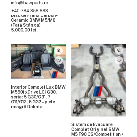
info@bawparts.ro
+40 784 858 888
Disc de Frână Carbon-
Ceramic BMW M5/M8
(Față Stânga)
5.000,00
lei
Interior Complet Lux BMW
M550i xDrive LCI G30,
seria: 5 G30/G31, 7
G11/G12, 6 G32 – piele
neagră Dakota
Sistem de Evacuare
Complet Original BMW
M5 F90 CS/Competition /