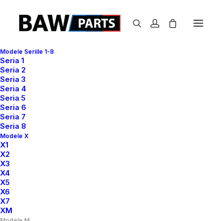
Modele Seriile 1-8
Seria 1
Seria 2
M5
Seria 3
Seria 4
Prima pagină
M5
Seria 5
Seria 6
Seria 7
Seria 8
Modele X
X1
X2
X3
X4
Show filters
X5
X6
X7
XM
Modele M