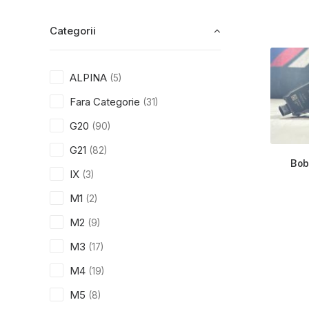
Categorii
ALPINA
(5)
Fara Categorie
(31)
G20
(90)
G21
(82)
Bob
IX
(3)
M1
(2)
M2
(9)
M3
(17)
M4
(19)
M5
(8)