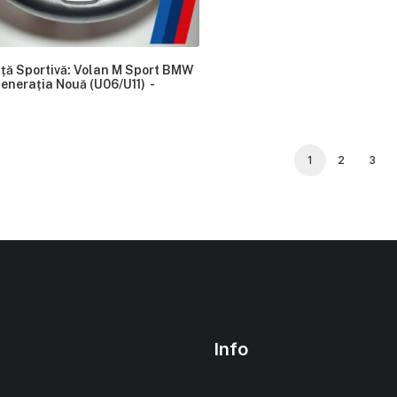
ță Sportivă: Volan M Sport BMW
enerația Nouă (U06/U11)
1
2
3
Info