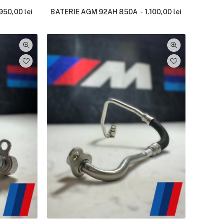
950,00
lei
BATERIE AGM 92AH 850A
1.100,00
lei