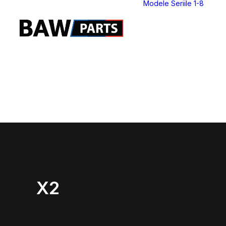
Modele Seriile 1-8
S
S
S
S
S
S
S
S
X2