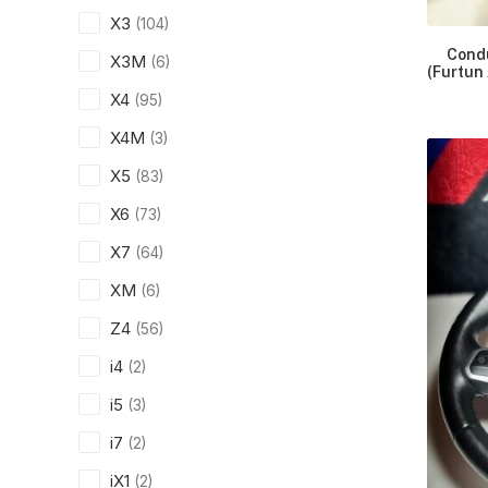
X3
(104)
Condu
X3M
(6)
(Furtun 
X4
(95)
X4M
(3)
X5
(83)
X6
(73)
X7
(64)
XM
(6)
Z4
(56)
i4
(2)
i5
(3)
i7
(2)
iX1
(2)