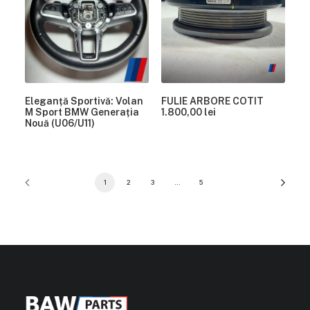
Eleganță Sportivă: Volan
FULIE ARBORE COTIT
M Sport BMW Generația
1.800,00
lei
Nouă (U06/U11)
1
2
3
…
5