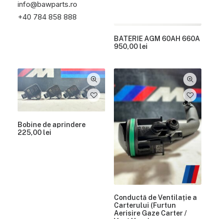
particule diesel (DPF)
info@bawparts.ro
4.000,00
lei
+40 784 858 888
BATERIE AGM 60AH 660A
950,00
lei
Bobine de aprindere
225,00
lei
Conductă de Ventilație a
Carterului (Furtun
Aerisire Gaze Carter /