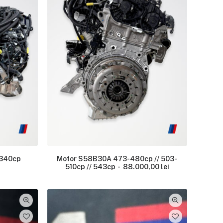
 340cp
Motor S58B30A 473-480cp // 503-
510cp // 543cp
88.000,00
lei