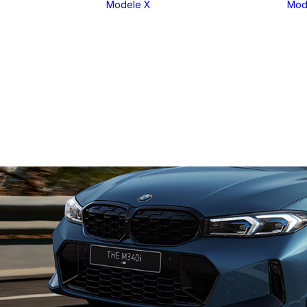
Modele X
Mod
eria 1
X1
eria 2
X2
eria 3
X3
eria 4
X4
eria 5
X5
eria 6
X6
eria 7
X7
eria 8
XM