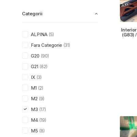
Categorii
Interio
ALPINA
(5)
(G83) 
Fara Categorie
(31)
G20
(90)
G21
(82)
IX
(3)
M1
(2)
M2
(9)
M3
(17)
M4
(19)
M5
(8)