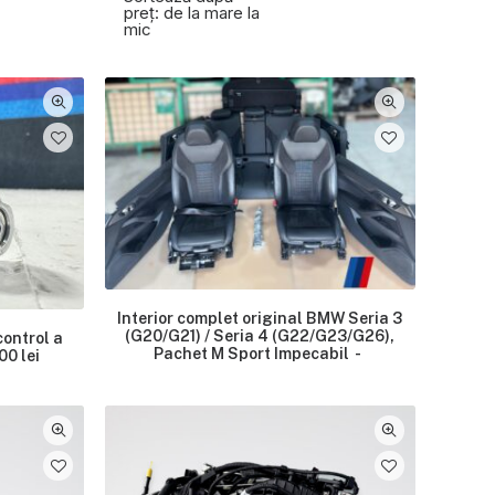
preț: de la mare la
mic
Interior complet original BMW Seria 3
(G20/G21) / Seria 4 (G22/G23/G26),
control a
Pachet M Sport Impecabil
,00
lei