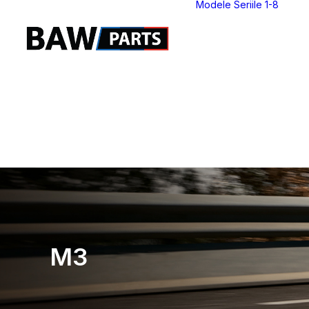
Modele Seriile 1-8
S
S
S
S
S
S
S
S
M3