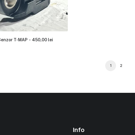
Senzor T-MAP
450,00
lei
1
2
Info