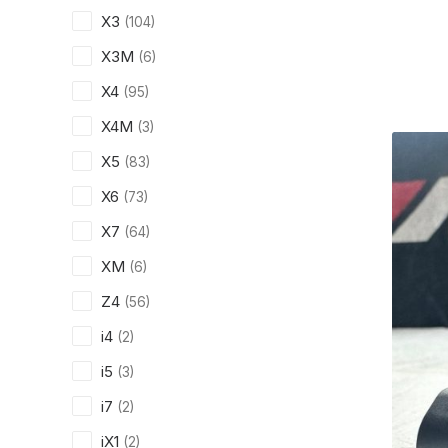
X3
(104)
X3M
(6)
X4
(95)
X4M
(3)
X5
(83)
X6
(73)
X7
(64)
XM
(6)
Z4
(56)
i4
(2)
i5
(3)
i7
(2)
iX1
(2)