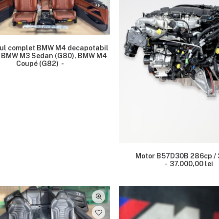
rul complet BMW M4 decapotabil
/ BMW M3 Sedan (G80), BMW M4
Coupé (G82)
Motor B57D30B 286cp /
37.000,00
lei