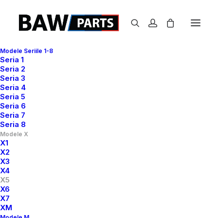
Modele Seriile 1-8
Seria 1
Seria 2
X5
Seria 3
Seria 4
Prima pagină
X5
Seria 5
Seria 6
Seria 7
Seria 8
Modele X
X1
X2
X3
X4
Show filters
X5
X6
X7
XM
Modele M