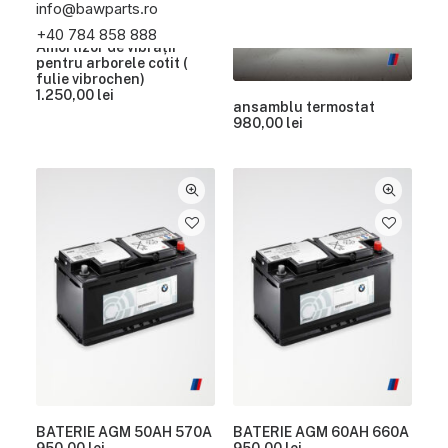
info@bawparts.ro
+40 784 858 888
Amortizor de vibrații
pentru arborele cotit (
fulie vibrochen)
1.250,00
lei
ansamblu termostat
980,00
lei
BATERIE AGM 50AH 570A
BATERIE AGM 60AH 660A
950,00
lei
950,00
lei