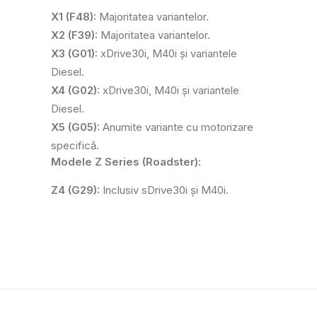
X1 (F48):
Majoritatea variantelor.
X2 (F39):
Majoritatea variantelor.
X3 (G01):
xDrive30i, M40i și variantele
Diesel.
X4 (G02):
xDrive30i, M40i și variantele
Diesel.
X5 (G05):
Anumite variante cu motorizare
specifică.
Modele Z Series (Roadster):
Z4 (G29):
Inclusiv sDrive30i și M40i.