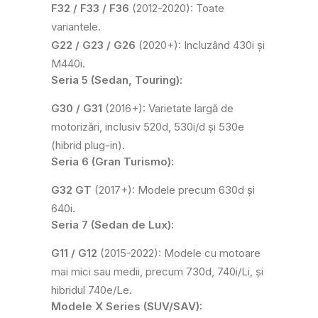
F32 / F33 / F36
(2012-2020): Toate
variantele.
G22 / G23 / G26
(2020+): Incluzând 430i și
M440i.
Seria 5 (Sedan, Touring):
G30 / G31
(2016+): Varietate largă de
motorizări, inclusiv 520d, 530i/d și 530e
(hibrid plug-in).
Seria 6 (Gran Turismo):
G32 GT
(2017+): Modele precum 630d și
640i.
Seria 7 (Sedan de Lux):
G11 / G12
(2015-2022): Modele cu motoare
mai mici sau medii, precum 730d, 740i/Li, și
hibridul 740e/Le.
Modele X Series (SUV/SAV):