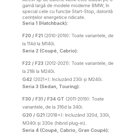
gamă largă de modele moderne BMW, în
special cele cu funcție Start-Stop, datorită
cerințelor energetice ridicate.
Seria 1 (Hatchback):
F20 / F21
(2010-2019): Toate variantele, de
la 114d la M140i.
Seria 2 (Coupé, Cabrio):
F22 / F23
(2012-2021): Toate variantele, de
la 218i la M240i.
G42
(2021+): Incluzând 230i și M240i.
Seria 3 (Sedan, Touring):
F30 / F31 / F34 GT
(2011-2019): Toate
variantele, de la 316d la 340i.
G20 / G21
(2018+): Incluzând 320d, 330i,
M340i și 330e (hibrid plug-in).
Seria 4 (Coupé, Cabrio, Gran Coupé):