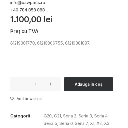
info@bawparts.ro
+40 784 858 888
1.100,00
lei
Preț cu TVA
61219381778, 61216806755, 61219381887.
Cantitate
Adaugă în coș
BATERIE
AGM
Add to wishlist
92AH
850A
Categorii
G20
,
G21
,
Seria 2
,
Seria 3
,
Seria 4
,
Seria 5
,
Seria 6
,
Seria 7
,
X1
,
X2
,
X3
,