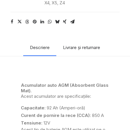
X4
,
X5
,
Z4
Descriere
Livrare și returnare
Acumulator auto AGM (Absorbent Glass
Mat)
.
Acest acumulator are specificațiile:
Capacitate
: 92 Ah (Amperi-oră)
Curent de pornire la rece (CCA)
: 850 A
Tensiune
: 12V
Acest tip de baterie AGM este utilizat pe o