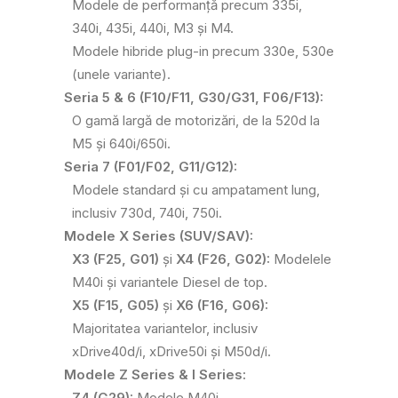
Modele de performanță precum 335i,
340i, 435i, 440i, M3 și M4.
Modele hibride plug-in precum 330e, 530e
(unele variante).
Seria 5 & 6 (F10/F11, G30/G31, F06/F13):
O gamă largă de motorizări, de la 520d la
M5 și 640i/650i.
Seria 7 (F01/F02, G11/G12):
Modele standard și cu ampatament lung,
inclusiv 730d, 740i, 750i.
Modele X Series (SUV/SAV):
X3 (F25, G01)
și
X4 (F26, G02):
Modelele
M40i și variantele Diesel de top.
X5 (F15, G05)
și
X6 (F16, G06):
Majoritatea variantelor, inclusiv
xDrive40d/i, xDrive50i și M50d/i.
Modele Z Series & I Series:
Z4 (G29):
Modele M40i.