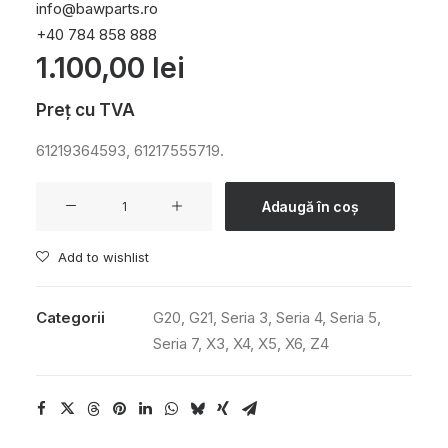
info@bawparts.ro
+40 784 858 888
1.100,00
lei
Preț cu TVA
61219364593, 61217555719.
Cantitate
Adaugă în coș
BATERIE
AGM
Add to wishlist
80AH
800A
Categorii
G20
,
G21
,
Seria 3
,
Seria 4
,
Seria 5
,
Seria 7
,
X3
,
X4
,
X5
,
X6
,
Z4