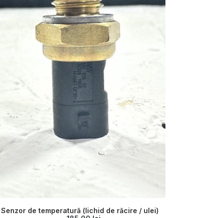
Motor B
Senzor de temperatură (lichid de răcire / ulei)