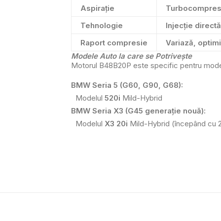
Aspirație
Turbocompres
Tehnologie
Injecție direc
Raport compresie
Variază, optimi
Modele Auto la care se Potrivește
Motorul B48B20P este specific pentru modelel
BMW Seria 5 (G60, G90, G68):
Modelul
520i
Mild-Hybrid
BMW Seria X3 (G45 generație nouă):
Modelul
X3 20i
Mild-Hybrid (începând cu 