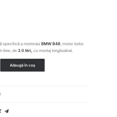
ă specifică a motorului
BMW B48
, motor turbo
în linie, de
2.0 litri,
cu montaj longitudinal.
Adaugă în coș
3