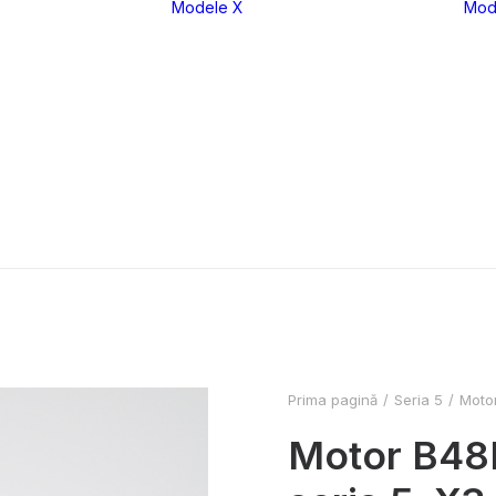
Modele X
Mod
eria 1
X1
eria 2
X2
eria 3
X3
eria 4
X4
eria 5
X5
eria 6
X6
eria 7
X7
eria 8
XM
Prima pagină
Seria 5
Moto
Motor B4