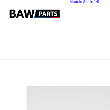
Modele Seriile 1-8
S
S
S
S
S
S
S
S