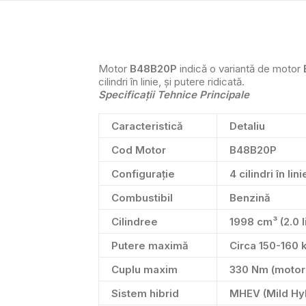
Motor
B48B20P
indică o variantă de motor
cilindri în linie, și putere ridicată.
Specificații Tehnice Principale
Caracteristică
Detaliu
Cod Motor
B48B20P
Configurație
4 cilindri în li
Combustibil
Benzină
Cilindree
1998 cm³ (2.0 li
Putere maximă
Circa
150-160 
Cuplu maxim
330 Nm (motor 
Sistem hibrid
MHEV (Mild Hyb