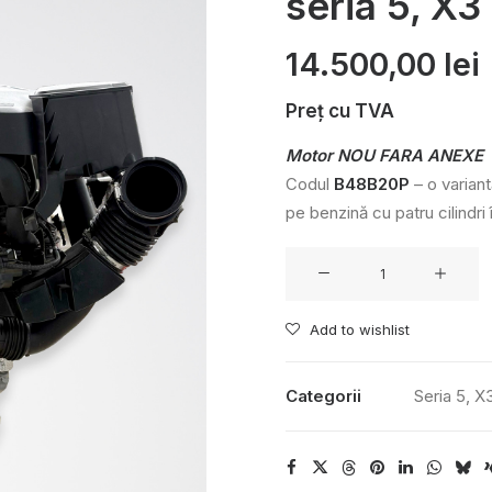
seria 5, X3
14.500,00
lei
Preț cu TVA
Motor NOU FARA ANEXE
Codul
B48B20P
– o variant
pe benzină cu patru cilindri 
Cantitate
Motor
B48B20P
Add to wishlist
seria
5,
Categorii
Seria 5
,
X
X3