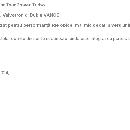
or TwinPower Turbo
tă, Valvetronic, Dublu VANOS
zat pentru performanță (de obicei mai mic decât la versiunile
e recente din seriile superioare, unde este integrat ca parte a u
2024)