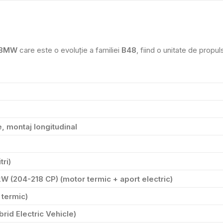
BMW
care este o evoluție a familiei
B48
, fiind o unitate de propul
nie, montaj longitudinal
tri)
kW (204-218 CP)
(motor termic + aport electric)
termic)
rid Electric Vehicle)