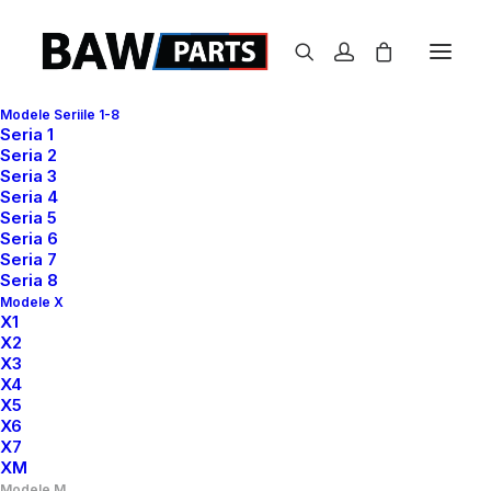
Modele Seriile 1-8
Seria 1
Seria 2
M8
Seria 3
Seria 4
Prima pagină
M8
Seria 5
Seria 6
Seria 7
Seria 8
Modele X
X1
X2
X3
X4
Show filters
X5
X6
X7
XM
Modele M