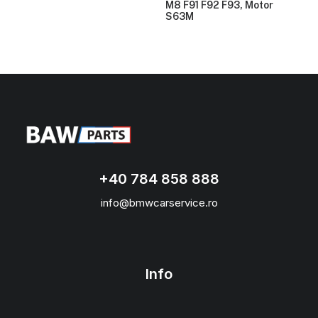
M8 F91 F92 F93, Motor
S63M
+40 784 858 888
info@bmwcarservice.ro
Info