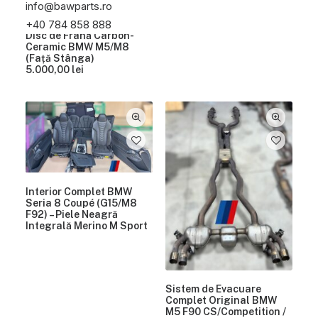
info@bawparts.ro
+40 784 858 888
Disc de Frână Carbon-
Ceramic BMW M5/M8
(Față Stânga)
5.000,00
lei
Interior Complet BMW
Seria 8 Coupé (G15/M8
F92) – Piele Neagră
Integrală Merino M Sport
Sistem de Evacuare
Complet Original BMW
M5 F90 CS/Competition /