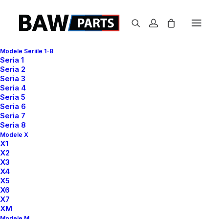
Modele Seriile 1-8
Seria 1
Seria 2
i5
Seria 3
Seria 4
Prima pagină
i5
Seria 5
Seria 6
Seria 7
Seria 8
Modele X
X1
X2
X3
X4
Show filters
X5
X6
X7
XM
Modele M