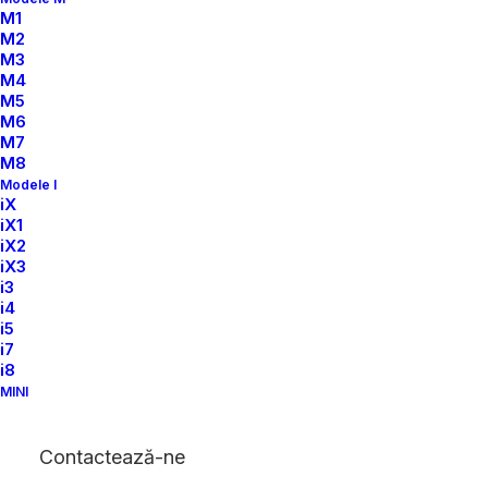
M1
M2
M3
M4
M5
M6
M7
M8
Modele I
iX
iX1
iX2
iX3
i3
i4
i5
i7
i8
MINI
Contactează-ne