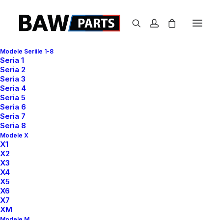
Modele Seriile 1-8
Seria 1
Register
Login
Seria 2
Seria 3
Seria 4
Seria 5
Înregistrare
Seria 6
Seria 7
Seria 8
Obligatoriu
Adresă email
*
Modele X
X1
X2
X3
X4
Va fi trimisă o legătură la adresa ta de email pentru a
X5
seta o parolă nouă.
X6
X7
Your personal data will be used to support your
XM
experience throughout this website, to manage access
Modele M