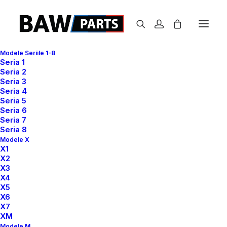
Modele Seriile 1-8
Seria 1
Seria 2
Seria 3
Seria 4
Seria 5
Seria 6
Seria 7
+40 784 858 888
Seria 8
info@bmwcarservice.ro
Modele X
X1
X2
X3
X4
X5
Info
X6
X7
XM
Garanție
Modele M