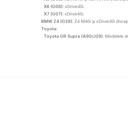
X6 (G06)
: xDrive40i.
X7 (G07)
: xDrive40i.
BMW Z4 (G29)
: Z4 M40i și sDrive30i (înce
Toyota
:
Toyota GR Supra (A90/J29)
: Modelele d