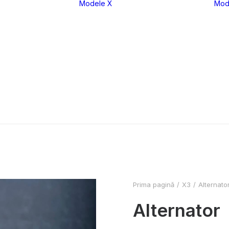
Modele X
Mod
eria 1
X1
eria 2
X2
eria 3
X3
eria 4
X4
eria 5
X5
eria 6
X6
eria 7
X7
eria 8
XM
Prima pagină
X3
Alternato
Alternator