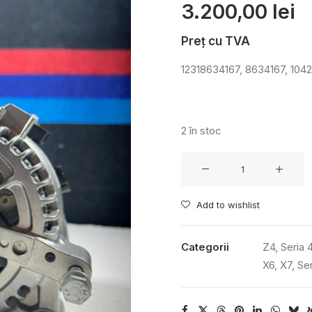
3.200,00
lei
Preț cu TVA
12318634167, 8634167, 1042
2 în stoc
Cantitate
Alternator
Add to wishlist
Categorii
Z4
,
Seria 
X6
,
X7
,
Ser