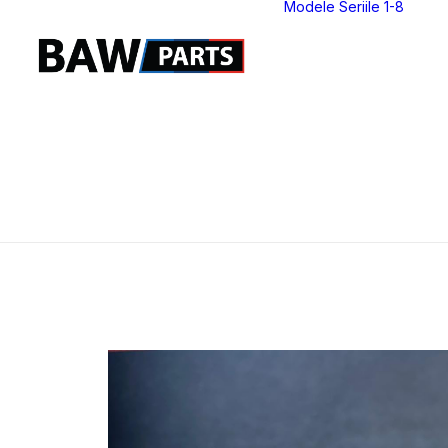
Modele Seriile 1-8
S
S
S
S
S
S
S
S