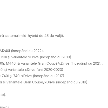
ă sistemul mild-hybrid de 48 de volți).
 M240i (începând cu 2022).
40i și variantele xDrive (începând cu 2019).
0i, M440i și variantele Gran Coupé/xDrive (începând cu 2021).
0i și variantele xDrive (anii 2020-2023).
 740i și 740i xDrive (începând cu 2017).
i și variantele Gran Coupé/xDrive (începând cu 2019).
te).
ug-in).