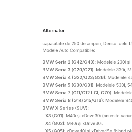
Alternator
capacitate de 250 de amperi, Denso, cele făr
Modele Auto Compatibile:
BMW Seria 2 (G42/G43)
: Modelele 230i și
BMW Seria 3 (G20/G21)
: Modelele 330i, M3
BMW Seria 4 (G22/G23/G26)
: Modelele 43
BMW Seria 5 (G30/G31)
: Modelele 530i, 54
BMW Seria 7 (G11/G12 LCI, G70)
: Modelele
BMW Seria 8 (G14/G15/G16)
: Modelele 840
BMW X Series (SUV)
:
X3 (G01)
: M40i și xDrive30i (anumite varian
X4 (G02)
: M40i și xDrive30i.
X5 (G05)
: xDrive40i și xDrive45e (hibrid pl