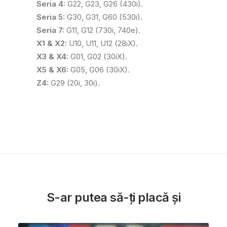
Seria 4:
G22, G23, G26 (430i).
Seria 5:
G30, G31, G60 (530i).
Seria 7:
G11, G12 (730i, 740e).
X1 & X2:
U10, U11, U12 (28iX).
X3 & X4:
G01, G02 (30iX).
X5 & X6:
G05, G06 (30iX).
Z4:
G29 (20i, 30i).
S-ar putea să-ți placă și