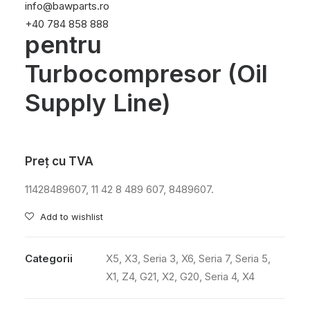
info@bawparts.ro
Alimentare cu Ulei
+40 784 858 888
pentru
Turbocompresor (Oil
Supply Line)
Preț cu TVA
11428489607, 11 42 8 489 607, 8489607.
Add to wishlist
Categorii
X5
,
X3
,
Seria 3
,
X6
,
Seria 7
,
Seria 5
,
X1
,
Z4
,
G21
,
X2
,
G20
,
Seria 4
,
X4