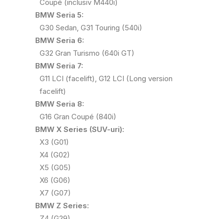
Coupé (inclusiv M440i)
BMW Seria 5:
G30 Sedan, G31 Touring (540i)
BMW Seria 6:
G32 Gran Turismo (640i GT)
BMW Seria 7:
G11 LCI (facelift), G12 LCI (Long version
facelift)
BMW Seria 8:
G16 Gran Coupé (840i)
BMW X Series (SUV-uri):
X3 (G01)
X4 (G02)
X5 (G05)
X6 (G06)
X7 (G07)
BMW Z Series:
Z4 (G29)