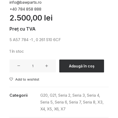
info@bawparts.ro
+40 784 858 888
2.500,00
lei
Preț cu TVA
5 A57 784 -1 , 0 261 S10 6CF
1 în stoc
Cantitate
Adaugă în coș
ECU
auto
Add to wishlist
(calculator
auto)
Categorii
G20
,
G21
,
Seria 2
,
Seria 3
,
Seria 4
,
Seria 5
,
Seria 6
,
Seria 7
,
Seria 8
,
X3
,
X4
,
X5
,
X6
,
X7