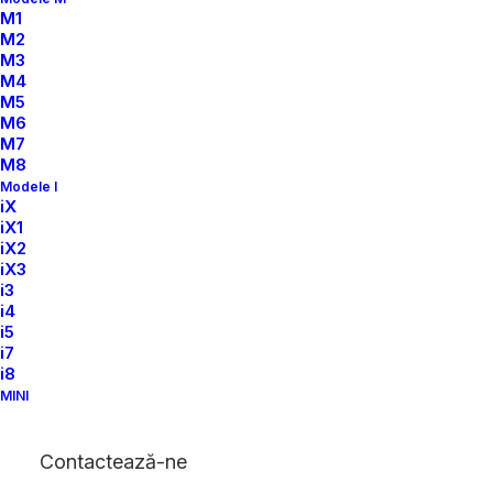
M1
Interiorul complet
M2
M3
BMW M4 decapotabil
M4
M5
(G83) / BMW M3
M6
M7
Sedan (G80), BMW
M8
Modele I
M4 Coupé (G82)
iX
iX1
iX2
iX3
i3
Preț cu TVA
i4
i5
Pachet Interior Complet
BMW M4 G83 Cabriolet
–
i7
Lux și Performanță
i8
MINI
Add to wishlist
Contactează-ne
Categorii
Fara Categorie
,
M3
,
M4