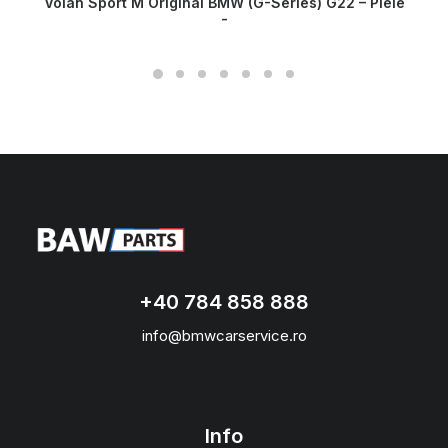
Volan Sport M Original BMW (G-Series) G22 – Piele
+40 784 858 888
info@bmwcarservice.ro
Info