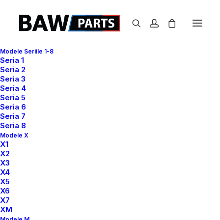
Modele Seriile 1-8
Seria 1
Seria 2
Seria 3
Seria 4
Seria 5
Seria 6
Seria 7
Seria 8
Modele X
X1
X2
X3
X4
X5
Prima pagină
Fara Categorie
X6
Interiorul complet BMW M4 decapotabil (G83) / BMW M3
X7
XM
Sedan (G80), BMW M4 Coupé (G82)
Modele M