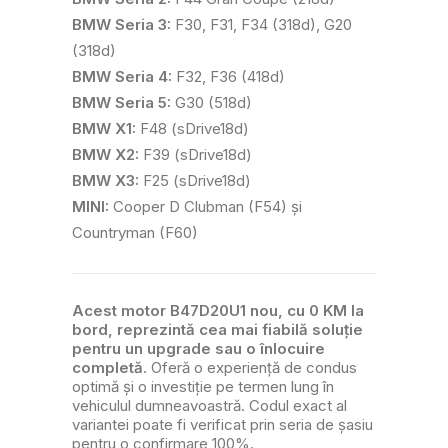
BMW Seria 3:
F30, F31, F34 (318d), G20
(318d)
BMW Seria 4:
F32, F36 (418d)
BMW Seria 5:
G30 (518d)
BMW X1:
F48 (sDrive18d)
BMW X2:
F39 (sDrive18d)
BMW X3:
F25 (sDrive18d)
MINI:
Cooper D Clubman (F54) și
Countryman (F60)
Acest motor B47D20U1 nou, cu 0 KM la
bord, reprezintă cea mai fiabilă soluție
pentru un upgrade sau o înlocuire
completă
. Oferă o experiență de condus
optimă și o investiție pe termen lung în
vehiculul dumneavoastră. Codul exact al
variantei poate fi verificat prin seria de șasiu
pentru o confirmare 100%.