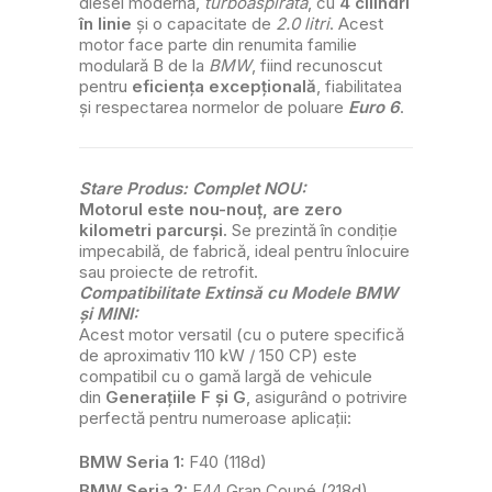
diesel modernă,
turboaspirată
, cu
4 cilindri
în linie
și o capacitate de
2.0 litri
. Acest
motor face parte din renumita familie
modulară B de la
BMW
, fiind recunoscut
pentru
eficiența excepțională
, fiabilitatea
și respectarea normelor de poluare
Euro 6
.
Stare Produs: Complet NOU:
Motorul este nou-nouț, are zero
kilometri parcurși.
Se prezintă în condiție
impecabilă, de fabrică, ideal pentru înlocuire
sau proiecte de retrofit.
Compatibilitate Extinsă cu Modele BMW
și MINI:
Acest motor versatil (cu o putere specifică
de aproximativ 110 kW / 150 CP) este
compatibil cu o gamă largă de vehicule
din
Generațiile F și G
, asigurând o potrivire
perfectă pentru numeroase aplicații:
BMW Seria 1:
F40 (118d)
BMW Seria 2:
F44 Gran Coupé (218d)