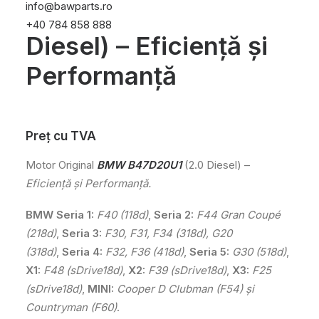
info@bawparts.ro
B47D20U1 (2.0
+40 784 858 888
Diesel) – Eficiență și
Performanță
Preț cu TVA
Motor Original
BMW B47D20U1
(2.0 Diesel) –
Eficiență și Performanță.
BMW Seria 1:
F40 (118d)
,
Seria 2:
F44 Gran Coupé
(218d)
,
Seria 3:
F30, F31, F34 (318d), G20
(318d)
,
Seria 4:
F32, F36 (418d)
,
Seria 5:
G30 (518d)
,
X1:
F48 (sDrive18d)
,
X2:
F39 (sDrive18d)
,
X3:
F25
(sDrive18d)
,
M
INI:
Cooper D Clubman (F54) și
Countryman (F60)
.