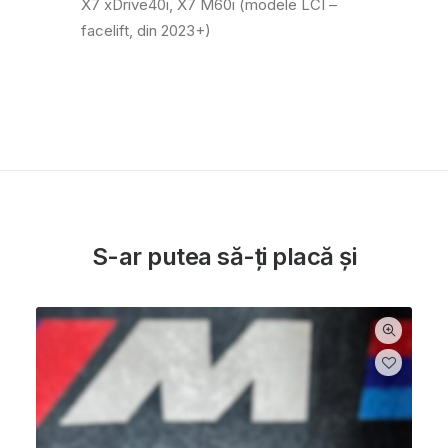
X7 xDrive40i, X7 M60i (modele LCI –
facelift, din 2023+)
S-ar putea să-ți placă și