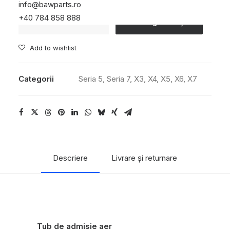
info@bawparts.ro
Cantitate
+40 784 858 888
Adaugă în coș
tubulara
turbo
Add to wishlist
la
clapeta
Categorii
Seria 5
,
Seria 7
,
X3
,
X4
,
X5
,
X6
,
X7
acceleratie
Descriere
Livrare și returnare
Tub de admisie aer