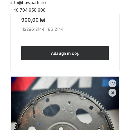
info@bawparts.ro
+40 784 858 888
Volanta B46/48 , B58 , B57
900,00
lei
11228612144 , 8612144
Adaugă în coș