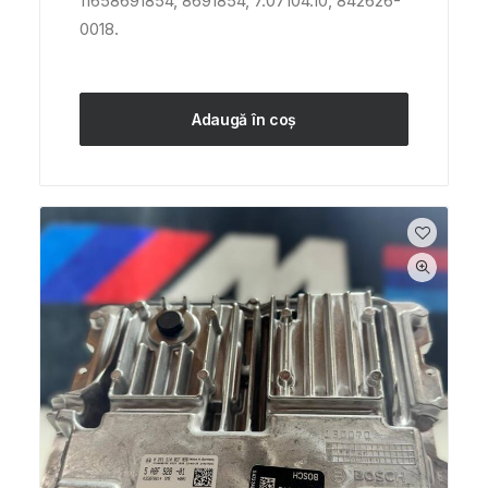
11658691854, 8691854, 7.07104.10, 842626-
0018.
Adaugă în coș