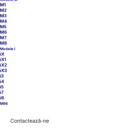
M1
M2
M3
M4
M5
M6
M7
M8
Modele I
iX
iX1
iX2
iX3
i3
i4
i5
i7
i8
MINI
Contactează-ne