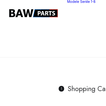
Modele Seriile 1-8
S
S
S
S
S
S
S
S
Shopping Ca
1