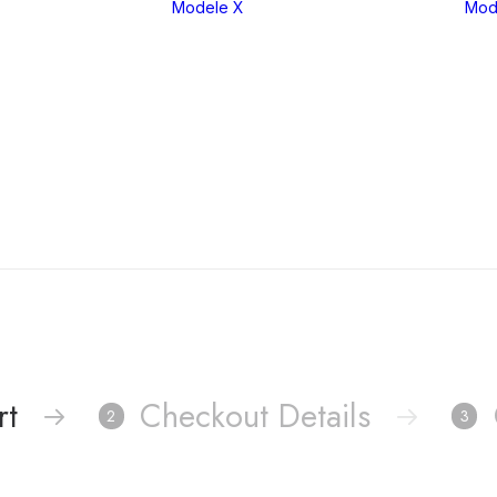
Modele X
Mod
eria 1
X1
eria 2
X2
eria 3
X3
eria 4
X4
eria 5
X5
eria 6
X6
eria 7
X7
eria 8
XM
rt
Checkout Details
2
3