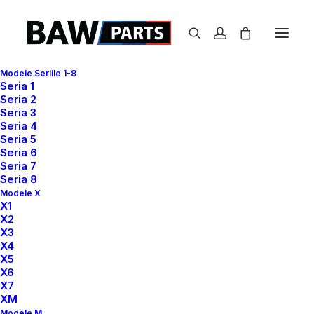
Modele Seriile 1-8
Seria 1
Seria 2
Shop Now
Seria 3
Seria 4
Prima pagină
Shop
Seria 5
Seria 6
Seria 7
Seria 8
Modele X
X1
X2
X3
X4
Show filters
X5
X6
X7
XM
Modele M