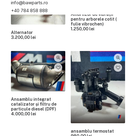
a
s
info@bawparts.ro
f
t
+40 784 858 888
o
e
Amortizor de vibrații
s
:
pentru arborele cotit (
t
4
fulie vibrochen)
:
9
1.250,00
lei
8
0
Alternator
8
,
3.200,00
lei
0
0
,
0
0
0
l
e
l
i
e
.
i
.
Ansamblu integrat
catalizator și filtru de
particule diesel (DPF)
4.000,00
lei
ansamblu termostat
980,00
lei