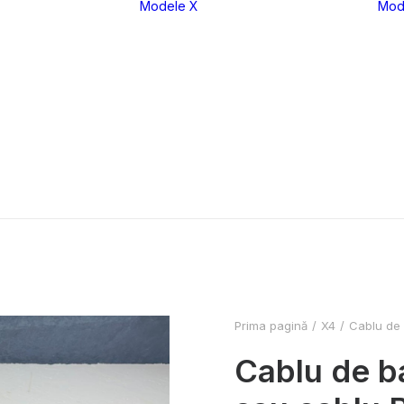
Modele X
Mod
eria 1
X1
eria 2
X2
eria 3
X3
eria 4
X4
eria 5
X5
eria 6
X6
eria 7
X7
eria 8
XM
Prima pagină
X4
Cablu de 
Cablu de b