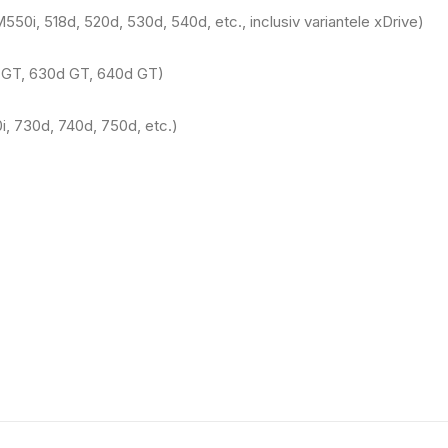
550i, 518d, 520d, 530d, 540d, etc., inclusiv variantele xDrive)
d GT, 630d GT, 640d GT)
i, 730d, 740d, 750d, etc.)