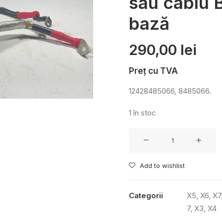
sau cablu 
bază
290,00
lei
Preț cu TVA
12428485066, 8485066.
1 în stoc
Cantitate
Cablu
de
Add to wishlist
baterie
sau
Categorii
X5
,
X6
,
X7
cablu
7
,
X3
,
X4
B+