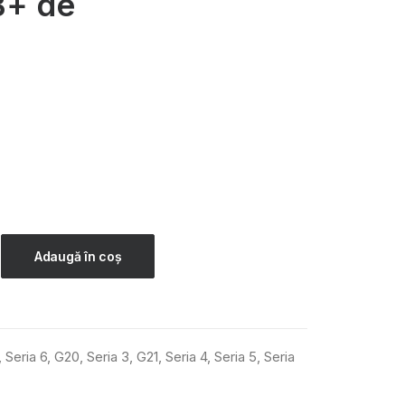
B+ de
Adaugă în coș
,
Seria 6
,
G20
,
Seria 3
,
G21
,
Seria 4
,
Seria 5
,
Seria