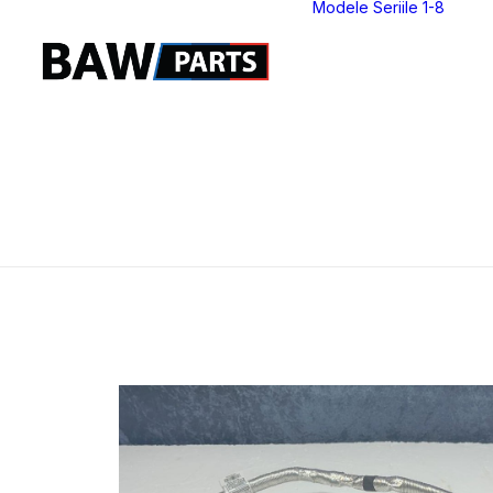
Modele Seriile 1-8
S
S
S
S
S
S
S
S