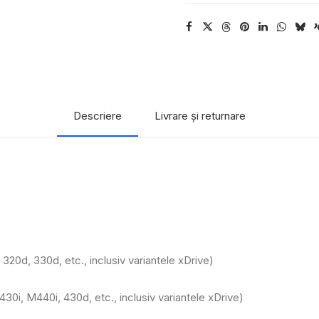
de
bază
Descriere
Livrare și returnare
320d, 330d, etc., inclusiv variantele xDrive)
i, M440i, 430d, etc., inclusiv variantele xDrive)