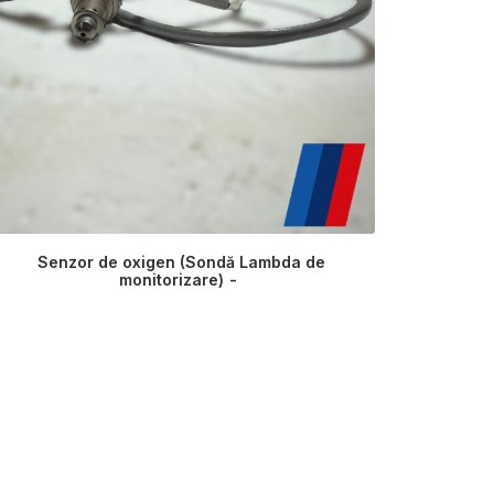
Ansam
par
Senzor de oxigen (Sondă Lambda de
monitorizare)