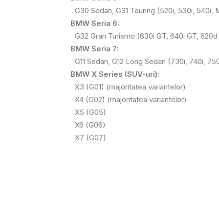
G30 Sedan, G31 Touring (520i, 530i, 540i, M
BMW Seria 6:
G32 Gran Turismo (630i GT, 640i GT, 620
BMW Seria 7:
G11 Sedan, G12 Long Sedan (730i, 740i, 750
BMW X Series (SUV-uri):
X3 (G01) (majoritatea variantelor)
X4 (G02) (majoritatea variantelor)
X5 (G05)
X6 (G06)
X7 (G07)