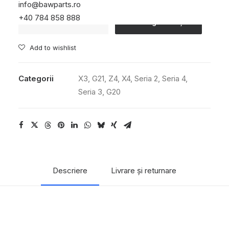
info@bawparts.ro
Cantitate
+40 784 858 888
Adaugă în coș
Pompă
cu
Add to wishlist
jet
de
Categorii
X3
,
G21
,
Z4
,
X4
,
Seria 2
,
Seria 4
,
aspirație
Seria 3
,
G20
cu
conductă
Descriere
Livrare și returnare