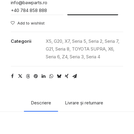
info@bawparts.ro
Cantitate
Adaugă în coș
+40 784 858 888
Turbocompresor 3.0
litri B58B30M1
Add to wishlist
Categorii
X5
,
G20
,
X7
,
Seria 5
,
Seria 2
,
Seria 7
,
G21
,
Seria 8
,
TOYOTA SUPRA
,
X6
,
Seria 6
,
Z4
,
Seria 3
,
Seria 4
Descriere
Livrare și returnare