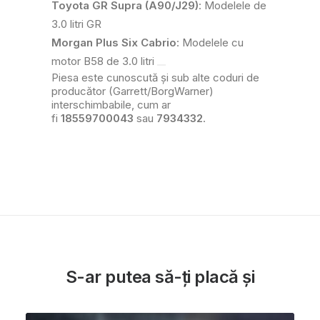
Toyota GR Supra (A90/J29)
: Modelele de
3.0 litri GR
Morgan Plus Six Cabrio
: Modelele cu
motor B58 de 3.0 litri
Piesa este cunoscută și sub alte coduri de
producător (Garrett/BorgWarner)
interschimbabile, cum ar
fi
18559700043
sau
7934332
.
S-ar putea să-ți placă și