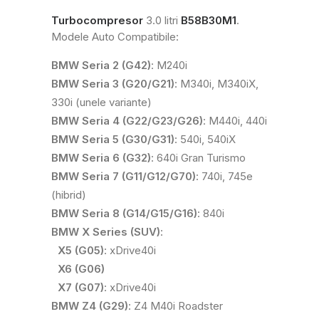
Turbocompresor
3.0 litri
B58B30M1
.
Modele Auto Compatibile:
BMW Seria 2 (G42)
: M240i
BMW Seria 3 (G20/G21)
: M340i, M340iX,
330i (unele variante)
BMW Seria 4 (G22/G23/G26)
: M440i, 440i
BMW Seria 5 (G30/G31)
: 540i, 540iX
BMW Seria 6 (G32)
: 640i Gran Turismo
BMW Seria 7 (G11/G12/G70)
: 740i, 745e
(hibrid)
BMW Seria 8 (G14/G15/G16)
: 840i
BMW X Series (SUV)
:
X5 (G05)
: xDrive40i
X6 (G06)
X7 (G07)
: xDrive40i
BMW Z4 (G29)
: Z4 M40i Roadster