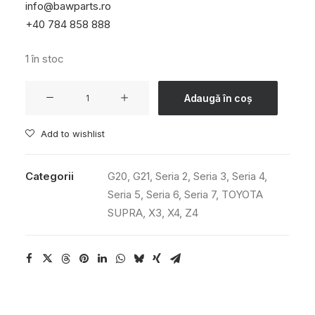
info@bawparts.ro
+40 784 858 888
1 în stoc
Cantitate
Adaugă în coș
Corp
accelerație
Add to wishlist
electronic
(clapeta
Categorii
G20
,
G21
,
Seria 2
,
Seria 3
,
Seria 4
,
acceleratie)
Seria 5
,
Seria 6
,
Seria 7
,
TOYOTA
SUPRA
,
X3
,
X4
,
Z4