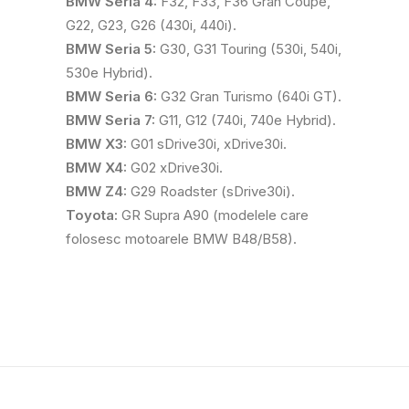
BMW Seria 4:
F32, F33, F36 Gran Coupé,
G22, G23, G26 (430i, 440i).
BMW Seria 5:
G30, G31 Touring (530i, 540i,
530e Hybrid).
BMW Seria 6:
G32 Gran Turismo (640i GT).
BMW Seria 7:
G11, G12 (740i, 740e Hybrid).
BMW X3:
G01 sDrive30i, xDrive30i.
BMW X4:
G02 xDrive30i.
BMW Z4:
G29 Roadster (sDrive30i).
Toyota:
GR Supra A90 (modelele care
folosesc motoarele BMW B48/B58).