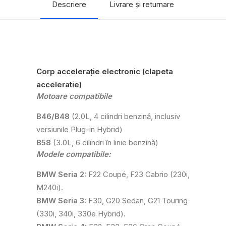
Descriere
Livrare și returnare
Corp accelerație electronic (clapeta
acceleratie)
Motoare compatibile
B46/B48
(2.0L, 4 cilindri benzină, inclusiv
versiunile Plug-in Hybrid)
B58
(3.0L, 6 cilindri în linie benzină)
Modele compatibile:
BMW Seria 2:
F22 Coupé, F23 Cabrio (230i,
M240i).
BMW Seria 3:
F30, G20 Sedan, G21 Touring
(330i, 340i, 330e Hybrid).