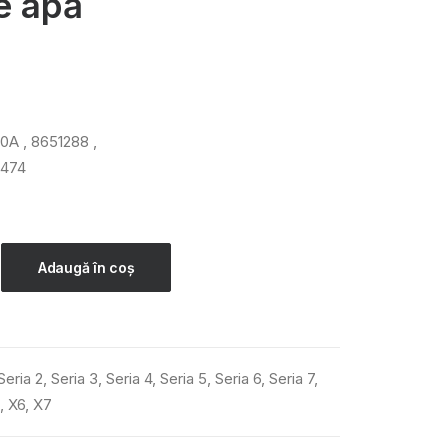
e apă
10A , 8651288 ,
6474
Adaugă în coș
Seria 2
,
Seria 3
,
Seria 4
,
Seria 5
,
Seria 6
,
Seria 7
,
,
X6
,
X7