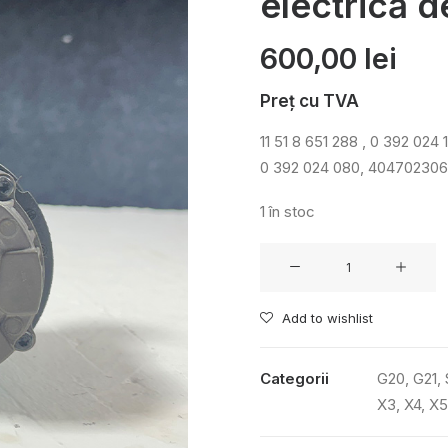
electrică d
600,00
lei
Preț cu TVA
11 51 8 651 288 , 0 392 024 
0 392 024 080, 40470230
1 în stoc
Cantitate
Pompa
auxiliară
Add to wishlist
electrică
de
Categorii
G20
,
G21
,
apă
X3
,
X4
,
X5