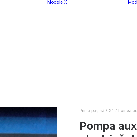
Modele X
Mod
eria 1
X1
eria 2
X2
eria 3
X3
eria 4
X4
eria 5
X5
eria 6
X6
eria 7
X7
eria 8
XM
Prima pagină
X4
Pompa aux
Pompa auxi