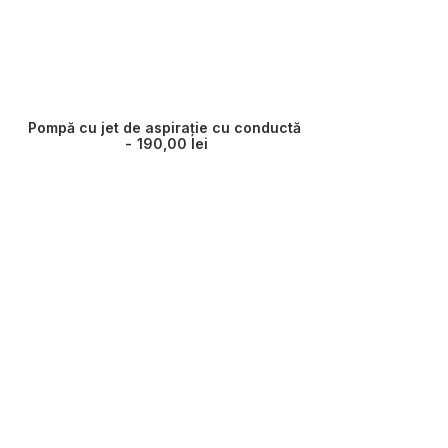
Turbosufl
Pompă cu jet de aspirație cu conductă
190,00
lei