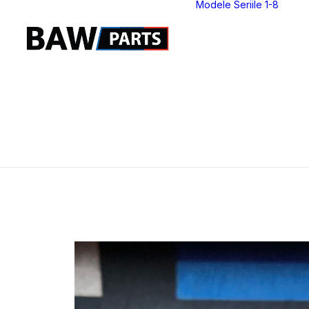
Modele Seriile 1-8
S
S
S
S
S
S
S
S