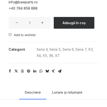
info@bawparts.ro
+40 784 858 888
1 în stoc
Cantitate
Adaugă în coș
Pompă
principală
Add to wishlist
electrică
de
Categorii
Seria 4
,
Seria 5
,
Seria 6
,
Seria 7
,
X3
,
apă
X4
,
X5
,
X6
,
X7
(electric
water
pump)
Descriere
Livrare și returnare