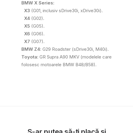
BMW X Series:
X3
(G01, inclusiv sDrive30i, xDrive30i).
X4
(G02).
X5
(G05).
X6
(G06).
X7
(G07).
BMW Z4:
G29 Roadster (sDrive30i, M40i).
Toyota:
GR Supra A90 MKV (modelele care
folosesc motoarele BMW B48/B58).
S-ar putea să-ți placă și