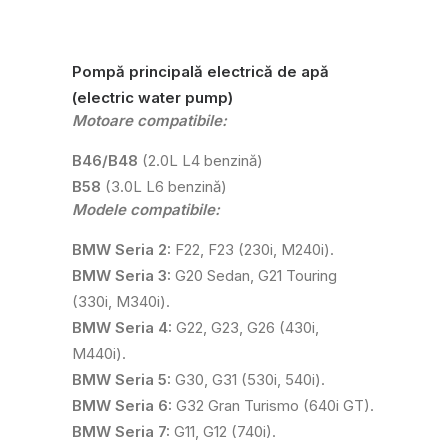
Pompă principală electrică de apă
(electric water pump)
Motoare compatibile:
B46/B48
(2.0L L4 benzină)
B58
(3.0L L6 benzină)
Modele compatibile:
BMW Seria 2:
F22, F23 (230i, M240i).
BMW Seria 3:
G20 Sedan, G21 Touring
(330i, M340i).
BMW Seria 4:
G22, G23, G26 (430i,
M440i).
BMW Seria 5:
G30, G31 (530i, 540i).
BMW Seria 6:
G32 Gran Turismo (640i GT).
BMW Seria 7:
G11, G12 (740i).