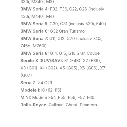
330i, M340i, M3)
BMW Seria 4:
F32, F36, G22, G26 (inclusiv
430i, M440i, M4)
BMW Seria 5:
G30, G31 (inclusiv 530i, 540i)
BMW Seria 6:
G32 Gran Turismo
BMW Seria 7:
G11, G12, G70 (inclusiv 740i,
745e, M760i)
BMW Seria 8:
G14, G15, G16 Gran Coupé
Seriile X (SUV/SAV):
X1 (F48), X2 (F39),
X3 (G01), X4 (G02), X5 (G05), X6 (G06), X7
(G07)
Seria Z:
Z4 G29
Modele i:
i8 (I12, I15)
MINI:
Modele F54, F55, F56, F57, F60
Rolls-Royce:
Cullinan, Ghost, Phantom