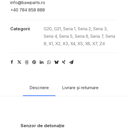
Senzor
info@bawparts.ro
detonație
+40 784 858 888
Add to wishlist
Categorii
G20
,
G21
,
Seria 1
,
Seria 2
,
Seria 3
,
Seria 4
,
Seria 5
,
Seria 6
,
Seria 7
,
Seria
8
,
X1
,
X2
,
X3
,
X4
,
X5
,
X6
,
X7
,
Z4
Descriere
Livrare și returnare
Senzor de detonație