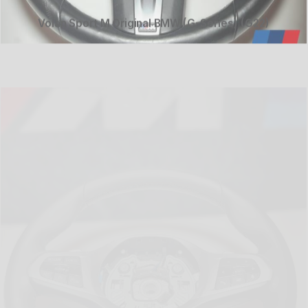
Volan Sport M Original BMW (G-Series) (G22)
Volan BMW M Sport Original G42 — Padele &
Piele Nappa