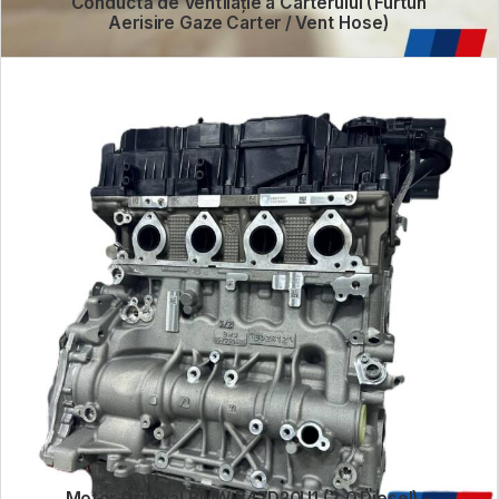
Conductă de Ventilație a Carterului (Furtun
Aerisire Gaze Carter / Vent Hose)
Motor Original BMW B47D20U1 (2.0 Diesel) –