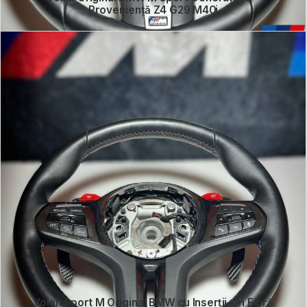
Proveniență Z4 G29 M40i
Volan Sport M Original BMW cu Inserții din Fibră