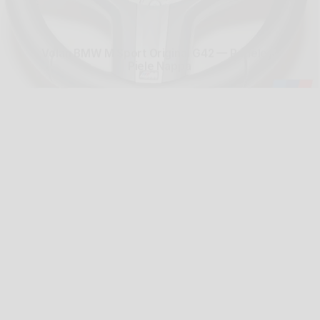
Volan MINI JCW Original F54/F55/F56/F60