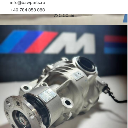
Suport pentru rulmentul intermediar al planetarei
info@bawparts.ro
față dreapta (front right driveshaft support
+40 784 858 888
bearing bracket)
220,00
lei