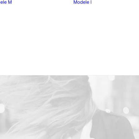
ele M
Modele I
iX
M1
iX1
M2
iX2
M3
iX3
M4
i3
M5
i4
M6
i5
M7
i7
M8
i8