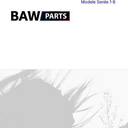
Modele Seriile 1-8
S
S
S
S
S
S
S
S